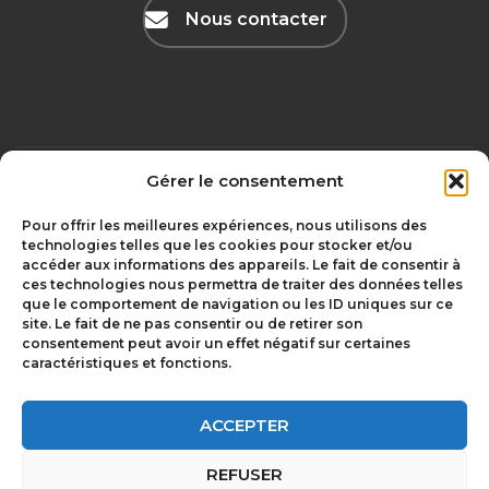
Nous contacter
Gérer le consentement
Mentions légales
olivgraphic.com
Pour offrir les meilleures expériences, nous utilisons des
technologies telles que les cookies pour stocker et/ou
accéder aux informations des appareils. Le fait de consentir à
ces technologies nous permettra de traiter des données telles
Chambriard –
que le comportement de navigation ou les ID uniques sur ce
depuis 1850 à
Le Groupement
site. Le fait de ne pas consentir ou de retirer son
Issoire
Chambriard
consentement peut avoir un effet négatif sur certaines
caractéristiques et fonctions.
Les Entrepreneurs
Rejoindre le
du Groupe
Groupe
Chambriard
Chambriard
ACCEPTER
Vous êtes
REFUSER
Vous êtes cédant ?
entrepreneur ?