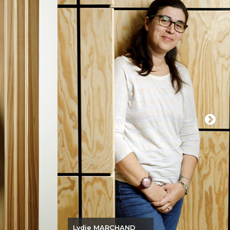
nt la société
des fonctions en lien direct avec la
après avoir
production industrielle notamment
d’années au
dans le secteur de la métallurgie, j’ai
 société de
saisi l’opportunité de rejoindre le
 la région.
Groupement Chambriard en juillet
ite en 2021 ;
2021.
ontribuer au
Désormais Directeur de la société
prise et de
LAURENCOT INDUSTRIES, j’ai à cœur
st essentiel
de fédérer les équipes autour de la
os métiers.
performance industrielle de ce site,
historiquement implanté dans son
territoire.
 MARCHAND
Homme de terrain et passionné par
EAN MARIE
les process et le produit dans son
ensemble, j’accorde une haute
importance au collectif. C’est une
valeur forte au sein du Groupement
dans laquelle je me retrouve
pleinement.
Thierry BRIOLAT
Thierry BRIOLAT