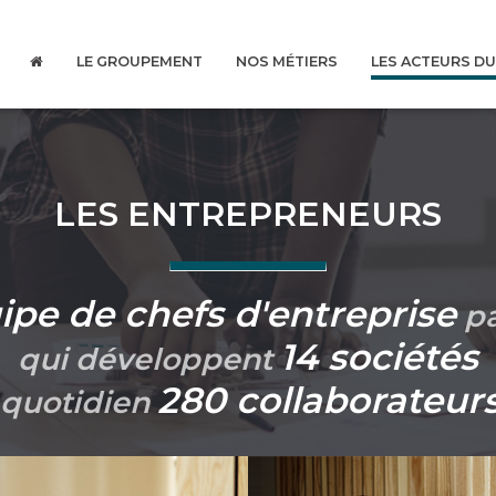
LE GROUPEMENT
NOS MÉTIERS
LES ACTEURS D
LES ENTREPRENEURS
ipe de chefs d'entreprise
pa
14 sociétés
qui développent
280 collaborateur
 quotidien
4 années d’expatriation au
De formation t