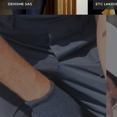
valeu
Romain MORET
ETC LAKOUISSI
Ets LOUIS F
ETC LAKOUISSI