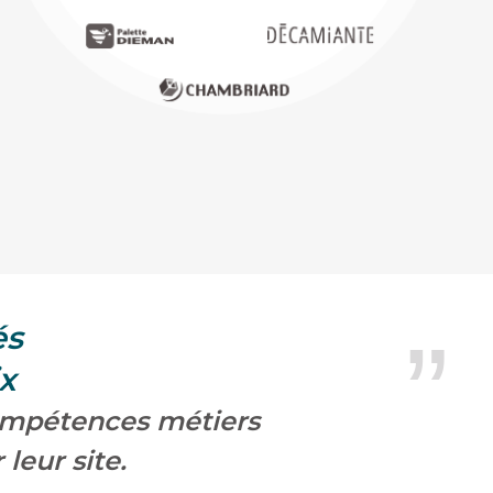
és
x
ompétences métiers
leur site.