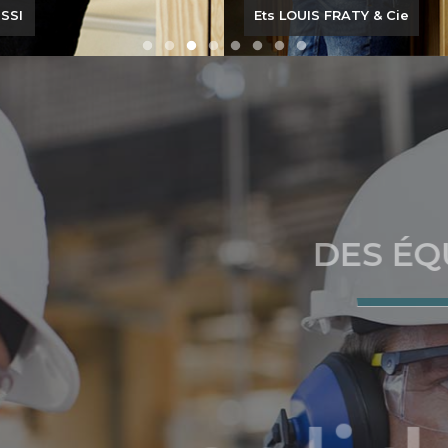
rs humaines qui font notre
RATY & Cie
GOUYOU JEAN MARIE
force et notre renommée.
Julien LEMELLE
Ets LOUIS FRATY & Cie
DES ÉQUIPE