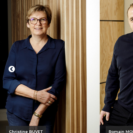
dans le domaine de l’étanchéité, j’ai
rejoint la société en 2021. Une
l’ameubl
aventure collective riche et
de Fraty e
épanouissante qui m’a conduit à
de déve
prendre la direction du site en 2023.
De format
Nous sommes fiers, mon équipe et
quotidie
moi, de relever avec détermination
l’impu
les défis que représentent chaque
e
nouveau projet. C’est aussi
amél
l’opportunité de tisser des liens
durables avec nos clients.
Esprit en
Bien plus qu’un simple métier, c’est
et de natu
pour moi une véritable passion, un
à 
engagement quotidien envers
hommes 
l’excellence. Je mets par ailleurs un
chaqu
point d’honneur à cultiver un
environnement de travail où les
Ensemble
valeurs humaines et le bien-être de
l’am
mes collaborateurs sont au cœur de
entrepri
nos préoccupations.
dans so
attac
Romain MORET
Julien LEME