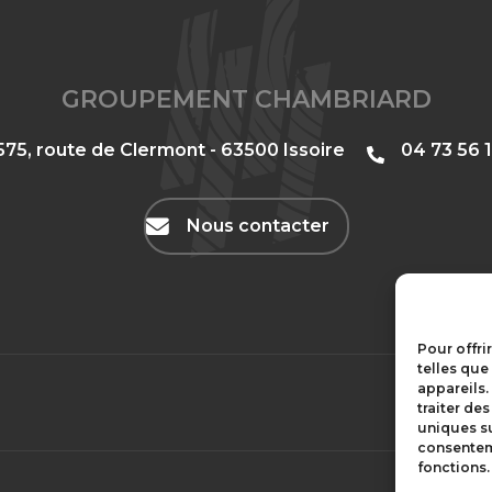
GROUPEMENT CHAMBRIARD
575, route de Clermont - 63500 Issoire
‭04 73 56 1
Nous contacter
Pour offri
telles que
appareils.
traiter de
uniques su
consenteme
fonctions.