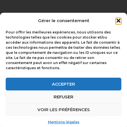
Gérer le consentement
Mentions légales
olivgraphic.com
Pour offrir les meilleures expériences, nous utilisons des
technologies telles que les cookies pour stocker et/ou
accéder aux informations des appareils. Le fait de consentir à
ces technologies nous permettra de traiter des données telles
Chambriard –
que le comportement de navigation ou les ID uniques sur ce
depuis 1850 à
Le Groupement
site. Le fait de ne pas consentir ou de retirer son
Issoire
Chambriard
consentement peut avoir un effet négatif sur certaines
caractéristiques et fonctions.
Les Entrepreneurs
Rejoindre le
du Groupe
Groupe
Chambriard
Chambriard
ACCEPTER
Vous êtes
REFUSER
Vous êtes cédant ?
entrepreneur ?
Carte des sociétés
Contacter
VOIR LES PRÉFÉRENCES
du Groupement
Chambriard à
Chambriard
Issoire
Mentions légales