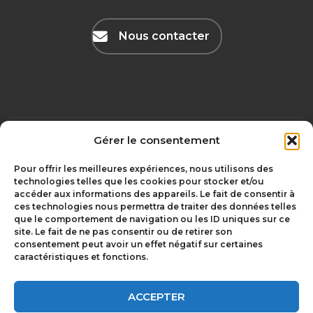
Nous contacter
Gérer le consentement
Mentions légales
olivgraphic.com
Pour offrir les meilleures expériences, nous utilisons des
technologies telles que les cookies pour stocker et/ou
accéder aux informations des appareils. Le fait de consentir à
ces technologies nous permettra de traiter des données telles
Chambriard –
que le comportement de navigation ou les ID uniques sur ce
depuis 1850 à
Le Groupement
site. Le fait de ne pas consentir ou de retirer son
Issoire
Chambriard
consentement peut avoir un effet négatif sur certaines
caractéristiques et fonctions.
Les Entrepreneurs
Rejoindre le
du Groupe
Groupe
Chambriard
Chambriard
ACCEPTER
Vous êtes