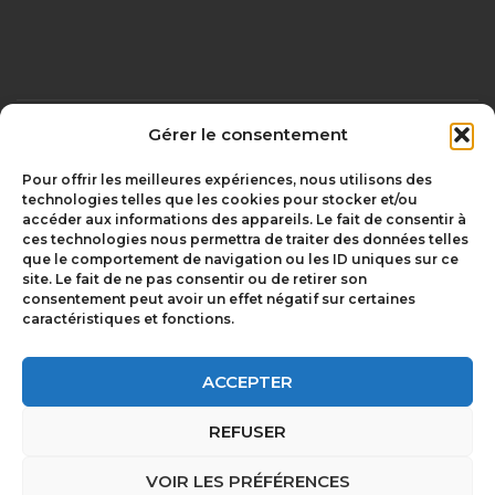
Gérer le consentement
Mentions légales
olivgraphic.com
Pour offrir les meilleures expériences, nous utilisons des
technologies telles que les cookies pour stocker et/ou
accéder aux informations des appareils. Le fait de consentir à
ces technologies nous permettra de traiter des données telles
Chambriard –
que le comportement de navigation ou les ID uniques sur ce
depuis 1850 à
Le Groupement
site. Le fait de ne pas consentir ou de retirer son
Issoire
Chambriard
consentement peut avoir un effet négatif sur certaines
caractéristiques et fonctions.
Les Entrepreneurs
Rejoindre le
du Groupe
Groupe
Chambriard
Chambriard
ACCEPTER
Vous êtes
REFUSER
Vous êtes cédant ?
entrepreneur ?
Carte des sociétés
Contacter
VOIR LES PRÉFÉRENCES
du Groupement
Chambriard à