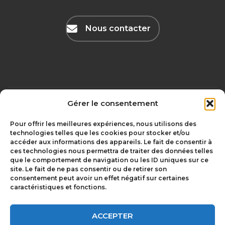
Nous contacter
Gérer le consentement
Mentions légales
olivgraphic.com
Pour offrir les meilleures expériences, nous utilisons des
technologies telles que les cookies pour stocker et/ou
accéder aux informations des appareils. Le fait de consentir à
ces technologies nous permettra de traiter des données telles
Chambriard –
que le comportement de navigation ou les ID uniques sur ce
depuis 1850 à
Le Groupement
site. Le fait de ne pas consentir ou de retirer son
Issoire
Chambriard
consentement peut avoir un effet négatif sur certaines
caractéristiques et fonctions.
Les Entrepreneurs
Rejoindre le
du Groupe
Groupe
Chambriard
Chambriard
ACCEPTER