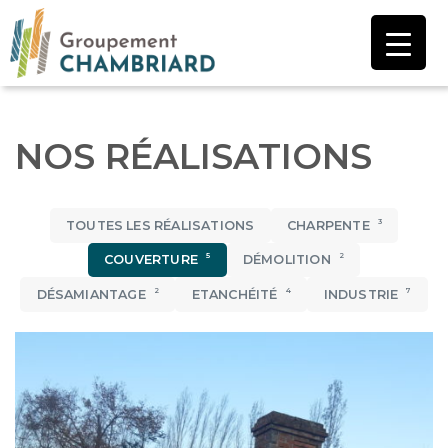
Aller
au
contenu
NOS RÉALISATIONS
3
TOUTES LES RÉALISATIONS
CHARPENTE
5
2
COUVERTURE
DÉMOLITION
2
4
7
DÉSAMIANTAGE
ETANCHÉITÉ
INDUSTRIE